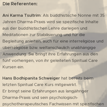
Die Referenten:
Ani Karma Tsultrim
: Als buddhistische Nonne mit 35
Jahren Dharma-Praxis wird sie spezifische Inhalte
aus der buddhistischen Lehre darlegen und
Meditationen zur Stabilisierung und für die
Begleitung anleiten, auch für eine interreligiöse und
überreligiöse bzw. weltanschaulich unabhängige
Anwendung. Sie bringt ihre Erfahrungen aus den
fünf vorherigen, von ihr geleiteten Spiritual Care
Kursen ein.
Hans Bodhipanita Schweiger
hat bereits beim
letzten Spiritual Care Kurs mitgewirkt.
Er bringt seine Erfahrungen aus langjähriger
Dharma-Praxis und sein psychologisch-
psychotherapeutisches Fachwissen mit spezifischen