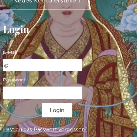
Neues Konto erstellen
Login
E-Mail
Passwort
Login
Hast du das Passwort vergessen?