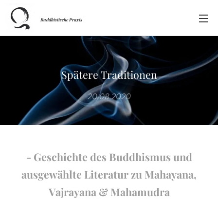
Buddhistische Praxis
Spätere Traditionen
20.08.2020
- Geschichte des Buddhismus und
ausgewählte Literatur zu Mahayana,
Vajrayana & Mahamudra